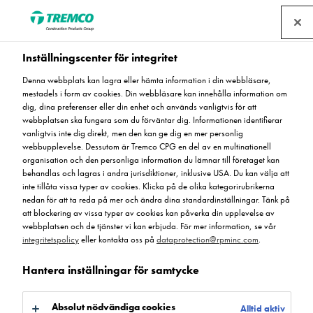
Hitta en återförsäljare
Inställningscenter för integritet
Denna webbplats kan lagra eller hämta information i din webbläsare,
mestadels i form av cookies. Din webbläsare kan innehålla information om
Isocrete golvavjämning
dig, dina preferenser eller din enhet och används vanligtvis för att
webbplatsen ska fungera som du förväntar dig. Informationen identifierar
för industrigolv och
vanligtvis inte dig direkt, men den kan ge dig en mer personlig
webbupplevelse. Dessutom är Tremco CPG en del av en multinationell
organisation och den personliga information du lämnar till företaget kan
konventionella golv
behandlas och lagras i andra jurisdiktioner, inklusive USA. Du kan välja att
inte tillåta vissa typer av cookies. Klicka på de olika kategorirubrikerna
nedan för att ta reda på mer och ändra dina standardinställningar. Tänk på
att blockering av vissa typer av cookies kan påverka din upplevelse av
webbplatsen och de tjänster vi kan erbjuda. För mer information, se vår
integritetspolicy
eller kontakta oss på
dataprotection@rpminc.com
.
Hantera inställningar för samtycke
Absolut nödvändiga cookies
Alltid aktiv