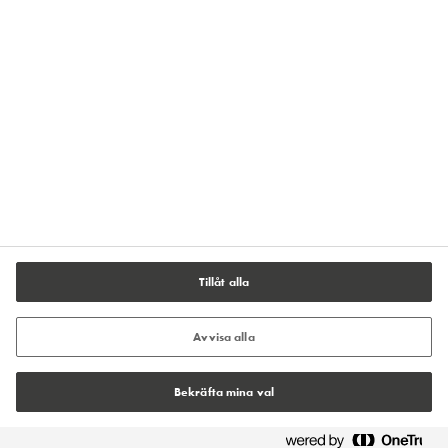
Integritetspolicy
Impressum
Användarvillkor
Policy för cookies
Cookie-inställningar
Tillåt alla
Avvisa alla
Bekräfta mina val
© Tremco CPG 2026