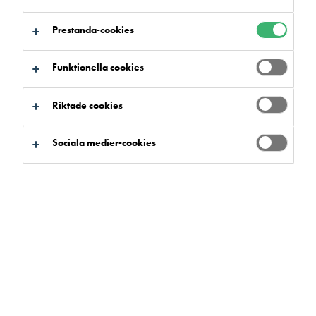
Prestanda-cookies
Funktionella cookies
Riktade cookies
Sociala medier-cookies
Isocrete Golvavjämningar är
pumpbara, dammreducerade
och EPD-verifierade
Isocrete golvavjämning
från Flowcrete erbjuder stora
möjligheter för applicering i såväl nybyggnation som