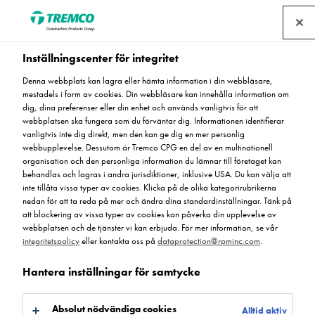
Hitta en återförsäljare
Störst på slitstarka
Inställningscenter för integritet
golvlösningar & fogfria
Denna webbplats kan lagra eller hämta information i din webbläsare,
mestadels i form av cookies. Din webbläsare kan innehålla information om
dig, dina preferenser eller din enhet och används vanligtvis för att
massagolv
webbplatsen ska fungera som du förväntar dig. Informationen identifierar
vanligtvis inte dig direkt, men den kan ge dig en mer personlig
webbupplevelse. Dessutom är Tremco CPG en del av en multinationell
organisation och den personliga information du lämnar till företaget kan
Upptäck våra golvsystem
behandlas och lagras i andra jurisdiktioner, inklusive USA. Du kan välja att
inte tillåta vissa typer av cookies. Klicka på de olika kategorirubrikerna
nedan för att ta reda på mer och ändra dina standardinställningar. Tänk på
att blockering av vissa typer av cookies kan påverka din upplevelse av
webbplatsen och de tjänster vi kan erbjuda. För mer information, se vår
Världsledande tillverkare och specialist inom fogfria golv
integritetspolicy
eller kontakta oss på
dataprotection@rpminc.com
.
och slitstarka ytbeläggningar med tilltalande design i
olika kulörer. Golvbeläggningar och massagolv för
Hantera inställningar för samtycke
industriella och publika miljöer.
Absolut nödvändiga cookies
Alltid aktiv