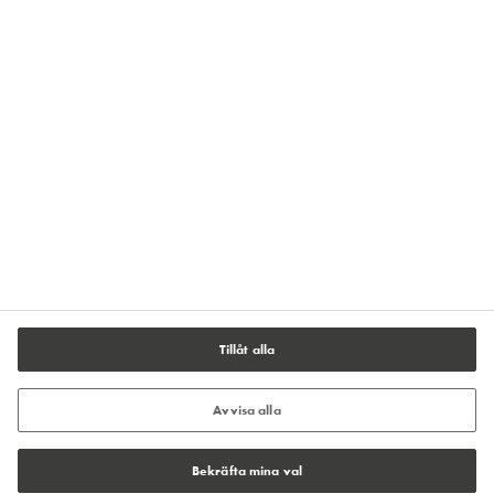
Anmäl dig till vårt nyhetsbrev
Integritetspolicy
Impressum
Användarvillkor
Policy för cookies
Cookie-inställningar
Tillåt alla
Avvisa alla
Bekräfta mina val